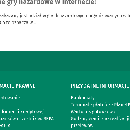
e gry hazardowe w Internecie!
akazany jest udział w grach hazardowych organizowanych w In
Co to oznacza w …
RMACJE PRAWNE
PRZYDATNE INFORMACJE
entowanie
Bankomaty
Terminale płatnicze Planet
informacji kredytowej
Warto bezgotówkowo
banków uczestników SEPA
Godziny graniczne realizacji
FATCA
przelewów