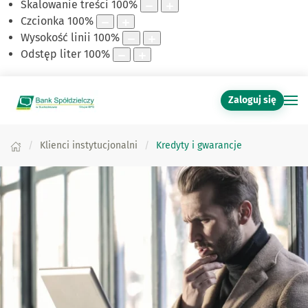
Skalowanie treści
100
%
Czcionka
100
%
Wysokość linii
100
%
Odstęp liter
100
%
Zaloguj się
Klienci instytucjonalni
Kredyty i gwarancje