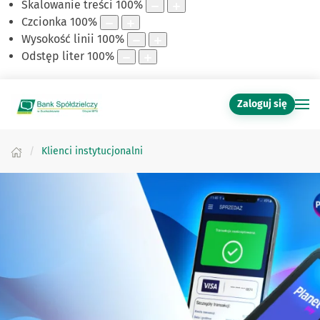
Skalowanie treści
100
%
Czcionka
100
%
Wysokość linii
100
%
Odstęp liter
100
%
Zaloguj się
Klienci instytucjonalni
Zapoznaj się z naszą ofertą dla Klientó