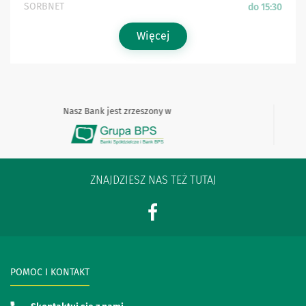
SORBNET
do 15:30
Więcej
Nasz Bank jest zrzeszony w
ZNAJDZIESZ NAS TEŻ TUTAJ
POMOC I KONTAKT