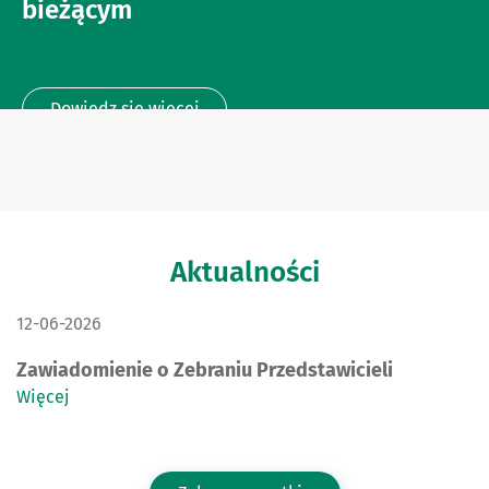
bieżącym
Dowiedz się więcej
Aktualności
DATA PUBLIKACJI:
12-06-2026
Zawiadomienie o Zebraniu Przedstawicieli
Więcej