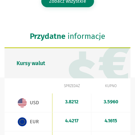
Zobacz wszystkie
Przydatne
informacje
Kursy walut
SPRZEDAŻ
KUPNO
WALUTA
Kursy walut - aktualne stawki sprzedaży i kupna
3.8212
3.5960
USD
4.4217
4.1615
EUR