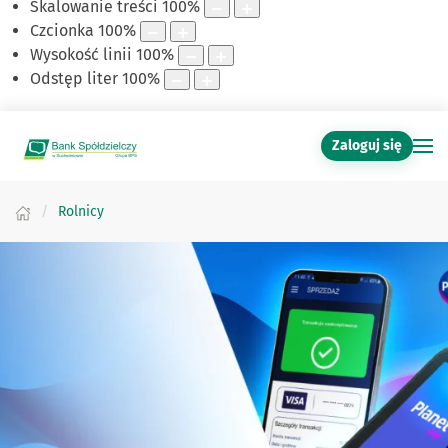
Skalowanie treści
100
%
Czcionka
100
%
Wysokość linii
100
%
Odstęp liter
100
%
Zaloguj się
Rolnicy
Zapoznaj się z naszą ofertą dla Rolnikó