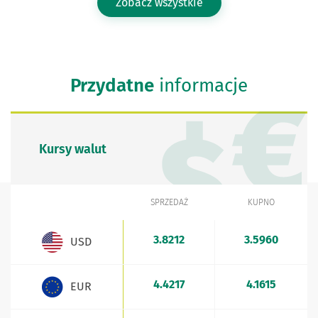
Zobacz wszystkie
Przydatne
informacje
Kursy walut
SPRZEDAŻ
KUPNO
WALUTA
Kursy walut - aktualne stawki sprzedaży i kupna
3.8212
3.5960
USD
4.4217
4.1615
EUR