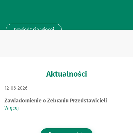
Dowiedz się więcej
Aktualności
DATA PUBLIKACJI:
12-06-2026
Zawiadomienie o Zebraniu Przedstawicieli
Więcej