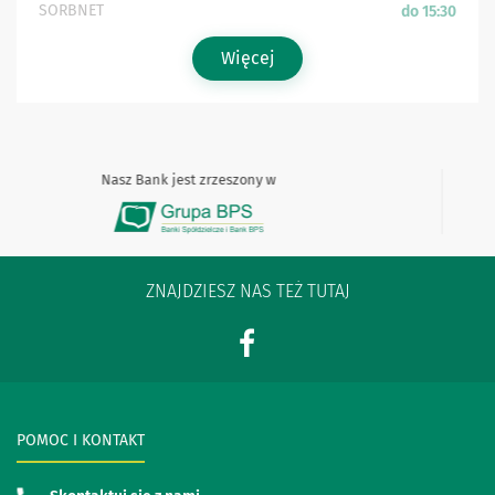
SORBNET
do 15:30
Więcej
Nasz Bank jest zrzeszony w
ZNAJDZIESZ NAS TEŻ TUTAJ
POMOC I KONTAKT