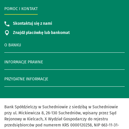
POMOC I KONTAKT
Skontaktuj się z nami
Znajdź placówkę lub bankomat
O BANKU
INFORMACJE PRAWNE
PRZYDATNE INFORMACJE
Bank Spółdzielczy w Suchedniowie z siedzibą w Suchedniowie
przy ul. Mickiewicza 8, 26-130 Suchedniów, wpisany przez Sąd
Rejonowy w Kielcach, X Wydział Gospodarczy do rejestru
przedsiębiorców pod numerem KRS 0000120258, NIP 663-11-31-