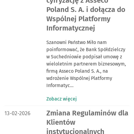
cyfryzację z Asseco
Poland S. A. i dołącza do
Wspólnej Platformy
Informatycznej
Szanowni Państwo Miło nam
poinformować, że Bank Spółdzielczy
w Suchedniowie podpisał umowę z
wieloletnim partnerem biznesowym,
firmą Asseco Poland S. A., na
wdrożenie Wspólnej Platformy
Informatyc…
Zobacz więcej
DATA PUBLIKACJI:
Zmiana Regulaminów dla
13-02-2026
Klientów
instytucjonalnych