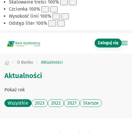
Skalowanie treści
100
%
Czcionka
100
%
Wysokość linii
100
%
Odstęp liter
100
%
Zaloguj się
O Banku
Aktualności
Aktualności
Pokaż rok
Wszystkie
2023
2022
2021
Starsze