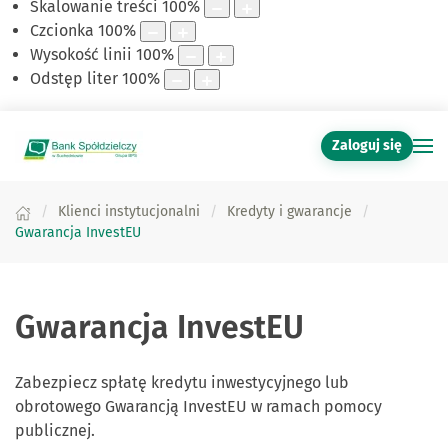
Skalowanie treści
100
%
Czcionka
100
%
Wysokość linii
100
%
Odstęp liter
100
%
Zaloguj się
Klienci instytucjonalni
Kredyty i gwarancje
Gwarancja InvestEU
Gwarancja InvestEU
Zabezpiecz spłatę kredytu inwestycyjnego lub
obrotowego Gwarancją InvestEU w ramach pomocy
publicznej.